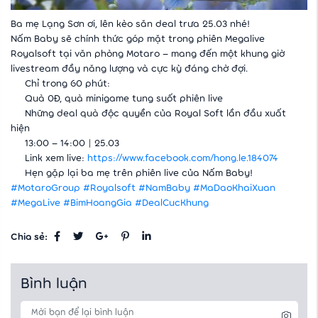
Ba mẹ Lạng Sơn ơi, lên kèo săn deal trưa 25.03 nhé!
Nấm Baby sẽ chính thức góp mặt trong phiên Megalive
Royalsoft tại văn phòng Motaro – mang đến một khung giờ
livestream đầy năng lượng và cực kỳ đáng chờ đợi.
Chỉ trong 60 phút:
Quà 0Đ, quà minigame tung suốt phiên live
Những deal quà độc quyền của Royal Soft lần đầu xuất
hiện
13:00 – 14:00 | 25.03
Link xem live:
https://www.facebook.com/hong.le.184074
Hẹn gặp lại ba mẹ trên phiên live của Nấm Baby!
#MotaroGroup
#Royalsoft
#NamBaby
#MaDaoKhaiXuan
#MegaLive
#BimHoangGia
#DealCucKhung
Chia sẻ:
Bình luận