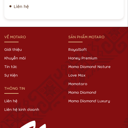
Liên hệ
VỀ MOTARO
SẢN PHẨM MOTARO
Giới thiệu
RoyalSoft
Khuyễn mãi
Honey Premium
Tin tức
Momo Diamond Nature
Sự Kiện
Love Max
Momotaro
THÔNG TIN
Momo Diamond
Liên hệ
Momo Diamond Luxury
Liên hệ kinh doanh