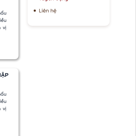
Liên hệ
hẩu
iều
 vị
HẬP
hẩu
iều
 vị