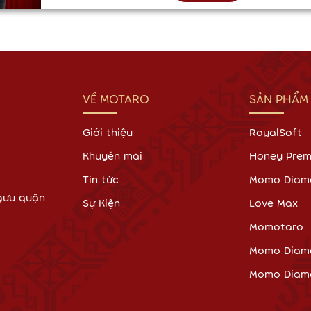
VỀ MOTARO
SẢN PHẨM
Giới thiệu
RoyalSoft
Khuyễn mãi
Honey Pre
Tin tức
Momo Diam
Ngưu quận
Sự Kiện
Love Max
Momotaro
Momo Diam
Momo Diamo