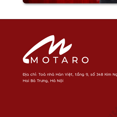
Địa chỉ:
Toà nhà Hàn Việt, tầng 9, số 348 Kim 
Hai Bà Trưng, Hà Nội