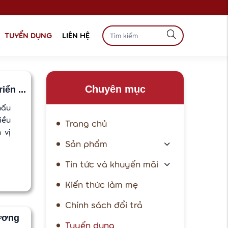
TUYỂN DỤNG
LIÊN HỆ
Chuyên mục
ển ...
hẩu
iều
Trang chủ
 vị
Sản phẩm
Tin tức và khuyến mãi
Kiến thức làm mẹ
Chính sách đổi trả
ương
Tuyển dụng