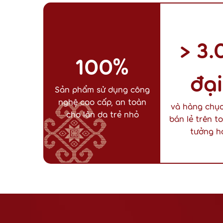
> 3
100%
đại
Sản phẩm sử dụng công
nghệ cao cấp, an toàn
và hàng chục
cho làn da trẻ nhỏ
bán lẻ trên t
tưởng h