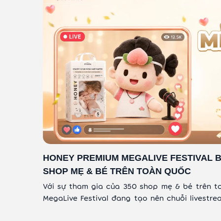
HONEY PREMIUM MEGALIVE FESTIVAL 
SHOP MẸ & BÉ TRÊN TOÀN QUỐC
Với sự tham gia của 350 shop mẹ & bé trên 
MegaLive Festival đang tạo nên chuỗi livestr
hàng ngàn deal quà tặng kèm hấp dẫn và đ