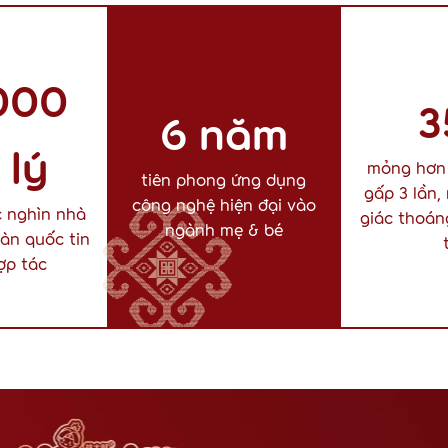
.000
3
6 năm
 lý
mỏng hơn
tiên phong ứng dụng
gấp 3 lần,
công nghệ hiện đại vào
 nghìn nhà
giác thoán
ngành mẹ & bé
oàn quốc tin
ợp tác