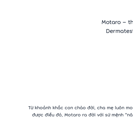
Motaro – t
Dermatest
Từ khoảnh khắc con chào đời, cha mẹ luôn mon
được điều đó, Motaro ra đời với sứ mệnh “nâ