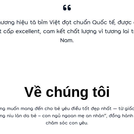
hương hiệu tã bỉm Việt đạt chuẩn Quốc tế, được
 cấp excellent, cam kết chất lượng vì tương lai t
Nam.
Về chúng tôi
g muốn mang đến cho bé yêu điều tốt đẹp nhất — từ giấc 
ng niu làn da bé – con ngủ ngoan mẹ an nhàn”, đồng hành c
chăm sóc con yêu.