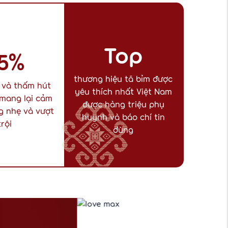
Top
5%
thương hiệu tã bỉm được
 và thấm hút
yêu thích nhất Việt Nam
 mang lại cảm
được hàng triệu phụ
g nhẹ và vượt
huynh và báo chí tin
trội
dùng