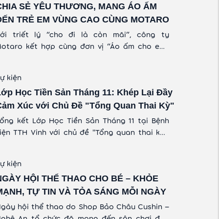
CHIA SẺ YÊU THƯƠNG, MANG ÁO ẤM
ĐẾN TRẺ EM VÙNG CAO CÙNG MOTARO
ới triết lý “cho đi là còn mãi”, công ty
otaro kết hợp cùng đơn vị “Áo ấm cho em”
ổ chức chương trình thiện nguyện mang áo
m đến trẻ em vùng cao. Mong rằng chương
ự kiện
rình thiện nguyện lần này, phần nào sẽ giúp
Lớp Học Tiền Sản Tháng 11: Khép Lại Đầy
ác em vượt qua cái lạnh, cái rét khắc nghiệt
ủa mùa đông vùng cao.
Cảm Xúc với Chủ Đề "Tổng Quan Thai Kỳ"
ổng kết Lớp Học Tiền Sản Tháng 11 tại Bệnh
iện TTH Vinh với chủ đề "Tổng quan thai kỳ".
ập nhật kiến thức dinh dưỡng, chăm sóc thai
ỳ cùng BS.CKI Nguyễn Bùi Chung và lan tỏa
ự kiện
hông điệp Ngày Trẻ Sinh Non.
NGÀY HỘI THỂ THAO CHO BÉ – KHỎE
MẠNH, TỰ TIN VÀ TỎA SÁNG MỖI NGÀY
gày hội thể thao do Shop Bảo Châu Cushin –
ghệ An tổ chức đã mang đến sân chơi đầy