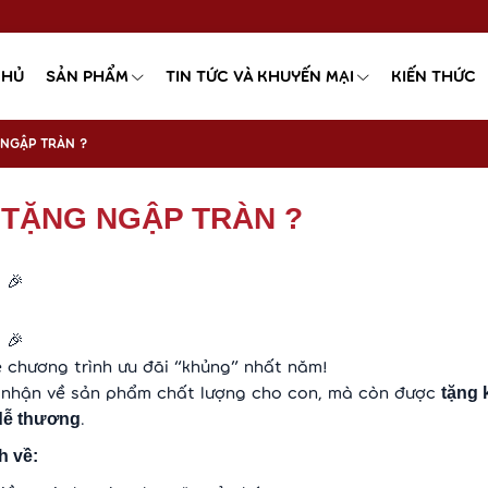
CHỦ
SẢN PHẨM
TIN TỨC VÀ KHUYẾN MẠI
KIẾN THỨC
 NGẬP TRÀN ?
 TẶNG NGẬP TRÀN ?
🎉
N
🎉
N
 chương trình ưu đãi “khủng” nhất năm!
ỉ nhận về sản phẩm chất lượng cho con, mà còn được
tặng
.
 dễ thương
h về: