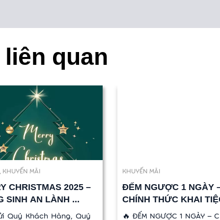
 liên quan
,
KHUYẾN MÃI
KHUYẾN MÃI
Y CHRISTMAS 2025 –
ĐẾM NGƯỢC 1 NGÀY 
 SINH AN LÀNH ...
CHÍNH THỨC KHAI TIỆ
DEAL ...
ửi Quý Khách Hàng, Quý
🔥 ĐẾM NGƯỢC 1 NGÀY – 