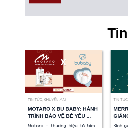
Tin
TIN TỨC
,
KHUYẾN MÃI
TIN TỨC
MOTARO X BU BABY: HÀNH
MERR
TRÌNH BẢO VỆ BÉ YÊU ...
GIÁNG
Motaro – thương hiệu tã bỉm
Kính g