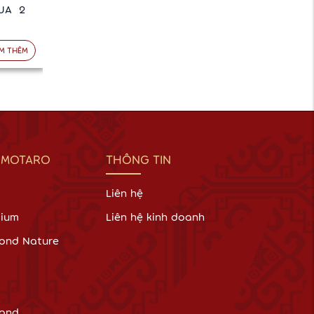
UA 2
M THÊM
 MOTARO
THÔNG TIN
Liên hệ
mium
Liên hệ kinh doanh
ond Nature
ond