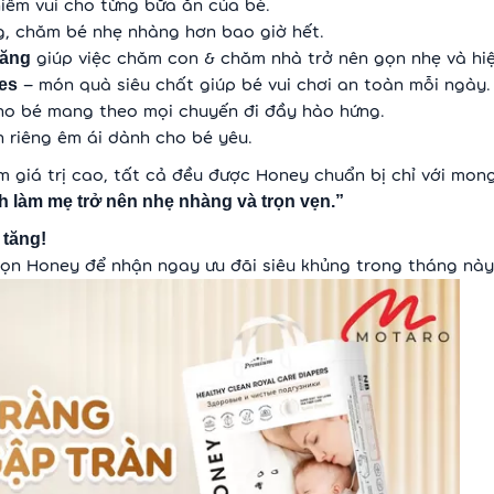
iềm vui cho từng bữa ăn của bé.
g, chăm bé nhẹ nhàng hơn bao giờ hết.
giúp việc chăm con & chăm nhà trở nên gọn nhẹ và hiệ
năng
– món quà siêu chất giúp bé vui chơi an toàn mỗi ngày.
des
 cho bé mang theo mọi chuyến đi đầy hào hứng.
 riêng êm ái dành cho bé yêu.
 giá trị cao, tất cả đều được Honey chuẩn bị chỉ với mon
 làm mẹ trở nên nhẹ nhàng và trọn vẹn.”
 tăng!
họn Honey để nhận ngay ưu đãi siêu khủng trong tháng này