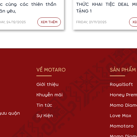
ác cùng các thiên thần
THỨC KHAI TIỆC DEAL M
nhỏ thân yêu,
TẶNG 1
AY, 24/12/2025
XEM THÊM
FRIDAY, 21/11/2025
XE
VỀ MOTARO
SẢN PHẨM
Giới thiệu
RoyalSoft
Khuyễn mãi
Honey Pre
Tin tức
Momo Diam
Ngưu quận
Sự Kiện
Love Max
Momotaro
Momo Diam