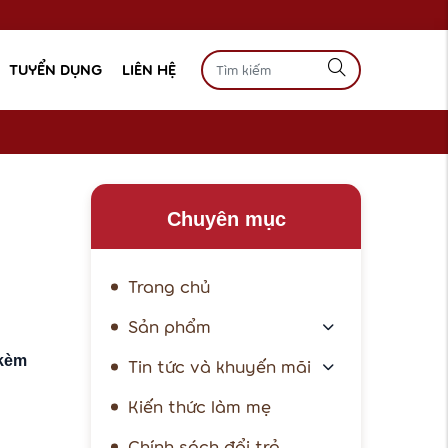
TUYỂN DỤNG
LIÊN HỆ
Chuyên mục
Trang chủ
Sản phẩm
 kèm
Tin tức và khuyến mãi
Kiến thức làm mẹ
Chính sách đổi trả