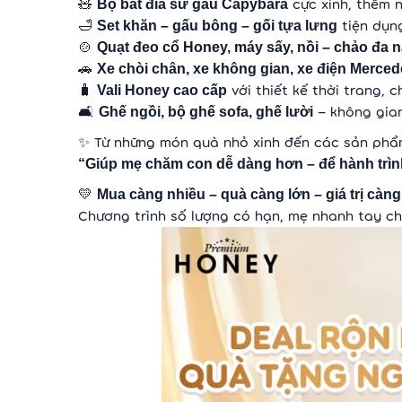
🧸
cực xinh, thêm n
Bộ bát đĩa sứ gấu Capybara
🛁
tiện dụn
Set khăn – gấu bông – gối tựa lưng
🍲
Quạt đeo cổ Honey, máy sấy, nồi – chảo đa 
🚗
Xe chòi chân, xe không gian, xe điện Merce
🧳
với thiết kế thời trang,
Vali Honey cao cấp
🛋️
– không gian
Ghế ngồi, bộ ghế sofa, ghế lười
✨ Từ những món quà nhỏ xinh đến các sản phẩm
“Giúp mẹ chăm con dễ dàng hơn – để hành trình
💛
Mua càng nhiều – quà càng lớn – giá trị càng
Chương trình số lượng có hạn, mẹ nhanh tay c