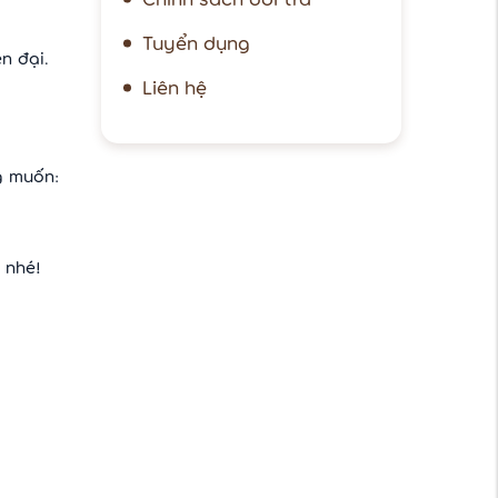
Tuyển dụng
n đại.
Liên hệ
g muốn:
 nhé!