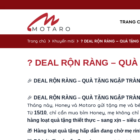
TRANG 
? DEAL RỘN RÀNG – QUÀ TẶNG
Trang chủ
Khuyến mãi
? DEAL RỘN RÀNG – QUÀ
🎉
DEAL RỘN RÀNG – QUÀ TẶNG NGẬP TRÀ
🎉
DEAL RỘN RÀNG – QUÀ TẶNG NGẬP TRÀ
Tháng này, Honey và Motaro gửi tặng mẹ và bé
Từ
, chỉ cần mua bỉm Honey, mẹ không ch
15/10
hàng loạt quà tặng thiết thực – sang xịn – siêu
🎁
Hàng loạt quà tặng hấp dẫn đang chờ mẹ rin