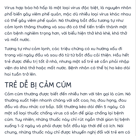
Virus hợp bào hô hấp là một loại virus đặc biệt, là nguyên nhân
phổ biến gây viêm phế quản, mặc dù nhiều loại virus khác nhau
có thể gây viêm phế quản. Nó thường bắt đầu tương tự như
cảm lạnh thông thường và sau đó có thể tiến triển thành một
căn bệnh nghiêm trọng hơn, với biểu hiện thở khò khè, khó thở
và mất nước.
Tương tự như cảm lạnh, các triệu chứng có xu hướng xấu đi
trong vài ngày đầu và sau đó từ từ bắt đầu cải thiện. Hầu hết
trẻ được điều trị tốt ở nhà, nhưng một số trẻ sẽ cần phải nhập
viện do khó thở hoặc mất nước. Bệnh nhân có thể bị ho kéo dài
hai tuần trở lên.
TRẺ DỄ BỊ CẢM CÚM
Cảm cúm thường được biết đến nhiều hơn với tên gọi là cúm. Nó
thường xuất hiện nhanh chóng với sốt cao, ho, đau họng, đau
đầu và đau nhức cơ bắp. Sốt thường kéo dài đến 5 ngày. Có
một số loại thuốc chống virus có sẵn để giúp chống lại bệnh
cúm. Tuy nhiên, những thuốc này chỉ rút ngắn thời gian bị bệnh
xuống 1-2 ngày và phải được bắt đầu kịp thời để có ích. Nói
chung, những thuốc này chỉ được khuyến nghị đối với trẻ em có