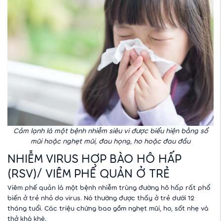
Cảm lạnh là một bệnh nhiễm siêu vi được biểu hiện bằng sổ
mũi hoặc nghẹt mũi, đau họng, ho hoặc đau đầu
‎NHIỄM VIRUS HỢP BÀO HÔ HẤP
(RSV)/ VIÊM PHẾ QUẢN Ở TRẺ
Viêm phế quản là một bệnh nhiễm trùng đường hô hấp rất phổ
biến ở trẻ nhỏ do virus. Nó thường được thấy ở trẻ dưới 12
tháng tuổi. Các triệu chứng bao gồm nghẹt mũi, ho, sốt nhẹ và
thở khò khè.