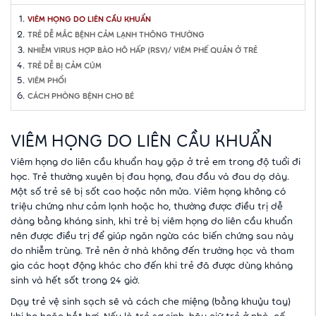
VIÊM HỌNG DO LIÊN CẦU KHUẨN
TRẺ DỄ MẮC BỆNH CẢM LẠNH THÔNG THƯỜNG
‎NHIỄM VIRUS HỢP BÀO HÔ HẤP (RSV)/ VIÊM PHẾ QUẢN Ở TRẺ
TRẺ DỄ BỊ CẢM CÚM
‎VIÊM PHỔI
CÁCH PHÒNG BỆNH CHO BÉ
VIÊM HỌNG DO LIÊN CẦU KHUẨN
Viêm họng do liên cầu khuẩn hay gặp ở trẻ em trong độ tuổi đi
học. Trẻ thường xuyên bị đau họng, đau đầu và đau dạ dày.
Một số trẻ sẽ bị sốt cao hoặc nôn mửa. Viêm họng không có
triệu chứng như cảm lạnh hoặc ho, thường được điều trị dễ
dàng bằng kháng sinh, khi trẻ bị viêm họng do liên cầu khuẩn
nên được điều trị để giúp ngăn ngừa các biến chứng sau này
do nhiễm trùng. Trẻ nên ở nhà không đến trường học và tham
gia các hoạt động khác cho đến khi trẻ đã được dùng kháng
sinh và hết sốt trong 24 giờ.
Dạy trẻ vệ sinh sạch sẽ và cách che miệng (bằng khuỷu tay)
khi ho hoặc hắt hơi. Nếu là trẻ sơ sinh, hãy giữ trẻ ở nhà, cố