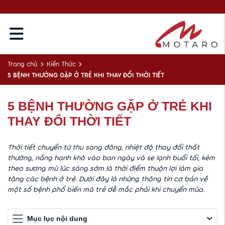
Trang chủ
Kiến Thức
5 BỆNH THƯỜNG GẶP Ở TRẺ KHI THAY ĐỔI THỜI TIẾT
5 BỆNH THƯỜNG GẶP Ở TRẺ KHI
THAY ĐỔI THỜI TIẾT
Thời tiết chuyển từ thu sang đông, nhiệt độ thay đổi thất
thường, nắng hanh khô vào ban ngày và se lạnh buổi tối, kèm
theo sương mù lúc sáng sớm là thời điểm thuận lợi làm gia
tăng các bệnh ở trẻ. Dưới đây là những thông tin cơ bản về
một số bệnh phổ biến mà trẻ dễ mắc phải khi chuyển mùa.
Mục lục nội dung