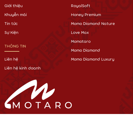
Giới thiệu
RoyalSoft
Khuyễn mãi
Honey Premium
Tin tức
Momo Diamond Nature
Sự Kiện
Love Max
Momotaro
THÔNG TIN
Momo Diamond
Liên hệ
Momo Diamond Luxury
Liên hệ kinh doanh
Địa chỉ:
Toà nhà Hàn Việt, tầng 9, số 348 Kim Ngưu quận Hai Bà
Trưng, Hà Nội