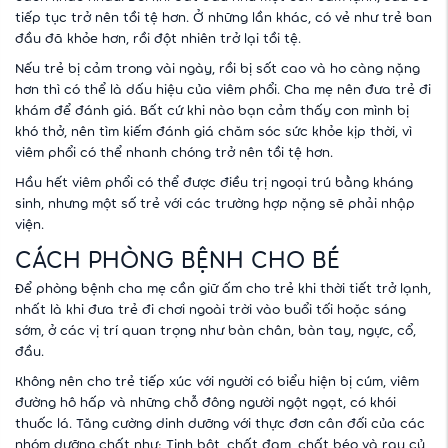
tiếp tục trở nên tồi tệ hơn. Ở những lần khác, có vẻ như trẻ ban
đầu đã khỏe hơn, rồi đột nhiên trở lại tồi tệ.
Nếu trẻ bị cảm trong vài ngày, rồi bị sốt cao và ho càng nặng
hơn thì có thể là dấu hiệu của viêm phổi. Cha mẹ nên đưa trẻ đi
khám để đánh giá. Bất cứ khi nào bạn cảm thấy con mình bị
khó thở, nên tìm kiếm đánh giá chăm sóc sức khỏe kịp thời, vì
viêm phổi có thể nhanh chóng trở nên tồi tệ hơn.
Hầu hết viêm phổi có thể được điều trị ngoại trú bằng kháng
sinh, nhưng một số trẻ với các trường hợp nặng sẽ phải nhập
viện.
CÁCH PHÒNG BỆNH CHO BÉ
Để phòng bệnh cha mẹ cần giữ ấm cho trẻ khi thời tiết trở lạnh,
nhất là khi đưa trẻ đi chơi ngoài trời vào buổi tối hoặc sáng
sớm, ở các vị trí quan trọng như bàn chân, bàn tay, ngực, cổ,
đầu.
Không nên cho trẻ tiếp xúc với người có biểu hiện bị cúm, viêm
đường hô hấp và những chỗ đông người ngột ngạt, có khói
thuốc lá. Tăng cường dinh dưỡng với thực đơn cân đối của các
nhóm dưỡng chất như: Tinh bột, chất đạm, chất béo và rau củ