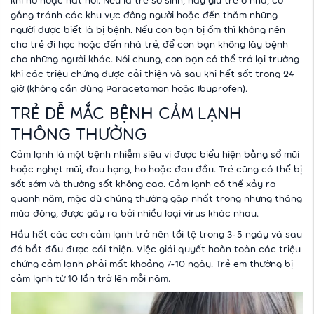
gắng tránh các khu vực đông người hoặc đến thăm những
người được biết là bị bệnh. Nếu con bạn bị ốm thì không nên
cho trẻ đi học hoặc đến nhà trẻ, để con bạn không lây bệnh
cho những người khác. Nói chung, con bạn có thể trở lại trường
khi các triệu chứng được cải thiện và sau khi hết sốt trong 24
giờ (không cần dùng Paracetamon hoặc Ibuprofen).
TRẺ DỄ MẮC BỆNH CẢM LẠNH
THÔNG THƯỜNG
Cảm lạnh là một bệnh nhiễm siêu vi được biểu hiện bằng sổ mũi
hoặc nghẹt mũi, đau họng, ho hoặc đau đầu. Trẻ cũng có thể bị
sốt sớm và thường sốt không cao. Cảm lạnh có thể xảy ra
quanh năm, mặc dù chúng thường gặp nhất trong những tháng
mùa đông, được gây ra bởi nhiều loại virus khác nhau.
Hầu hết các cơn cảm lạnh trở nên tồi tệ trong 3-5 ngày và sau
đó bắt đầu được cải thiện. Việc giải quyết hoàn toàn các triệu
chứng cảm lạnh phải mất khoảng 7-10 ngày. Trẻ em thường bị
cảm lạnh từ 10 lần trở lên mỗi năm.